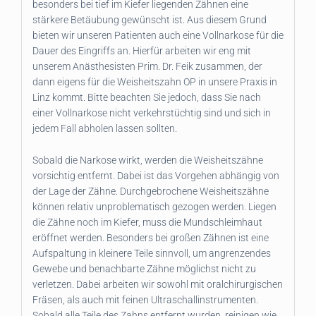
besonders bei tief im Kiefer liegenden Zähnen eine
stärkere Betäubung gewünscht ist. Aus diesem Grund
bieten wir unseren Patienten auch eine Vollnarkose für die
Dauer des Eingriffs an. Hierfür arbeiten wir eng mit
unserem Anästhesisten Prim. Dr. Feik zusammen, der
dann eigens für die Weisheitszahn OP in unsere Praxis in
Linz kommt. Bitte beachten Sie jedoch, dass Sie nach
einer Vollnarkose nicht verkehrstüchtig sind und sich in
jedem Fall abholen lassen sollten.
Sobald die Narkose wirkt, werden die Weisheitszähne
vorsichtig entfernt. Dabei ist das Vorgehen abhängig von
der Lage der Zähne. Durchgebrochene Weisheitszähne
können relativ unproblematisch gezogen werden. Liegen
die Zähne noch im Kiefer, muss die Mundschleimhaut
eröffnet werden. Besonders bei großen Zähnen ist eine
Aufspaltung in kleinere Teile sinnvoll, um angrenzendes
Gewebe und benachbarte Zähne möglichst nicht zu
verletzen. Dabei arbeiten wir sowohl mit oralchirurgischen
Fräsen, als auch mit feinen Ultraschallinstrumenten.
Sobald alle Teile des Zahns entfernt wurden, reinigen wie