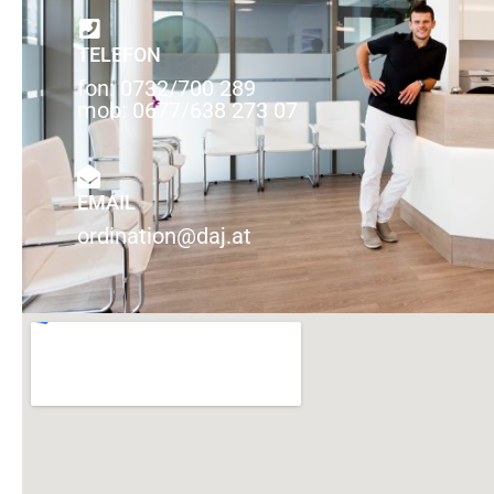
TELEFON
fon: 0732/700 289
mob: 0677/638 273 07
EMAIL
ordination@daj.at