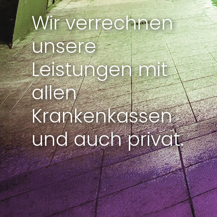
Wir verrechnen
unsere
Leistungen mit
allen
Krankenkassen
und auch privat.